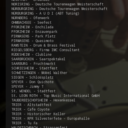
NORISRING - Deutsche Tourenwagen Meisterschaft
NÜRBURGRING - Deutsche Tourenwagen Meisterschaft
NÜRBURGRING - A U D I (ABT Tuning)
NÜRNBERG - Ofenwerk
OHMBACHSEE - Seefest
PFORZHEIM - Enchilada
PFORZHEIM - Enzauenpark
PIRMASENS - Park Platz
PIRMASENS - Quasimoto
RAMSTEIN - Drum & Brass Festival
RIEGELSBERG - Firma IMC Consultant
RÜDESHEIM - Clubline
SAARBRÜCKEN - Saarspektakel
SAARBURG - Fruchtmarkt
SCHRIESHEIM - Stadtfest
SCHWETZINGEN - Möbel Walther
SIEGEN - Schlossplatz
SPEYER - Don Quichote
SPEYER - Jimmy T
St. WENDEL - Stadtfest
St. LEON ROTH - Top Music International GmbH
TAUBERBISCHOFSHEIM - Hexenkessel
TRIER - Altstadtfest
TRIER - Cafe Coyote
TRIER - Historischer Keller
TRIER - RPR Silvesterfete - Europahalle
TRIER - Tu Fa
WALDFISCHBACH - Strassenfest