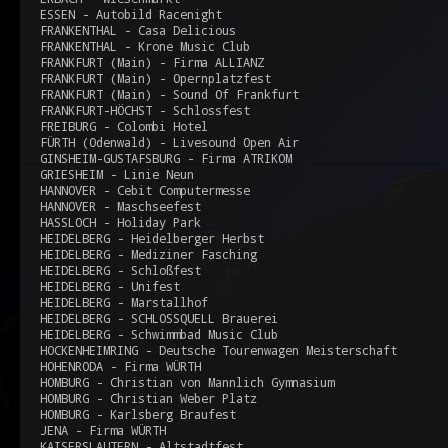
ESSEN - Autobild Racenight
FRANKENTHAL - Casa Delicious
FRANKENTHAL - Krone Music Club
FRANKFURT (Main) - Firma ALLIANZ
FRANKFURT (Main) - Opernplatzfest
FRANKFURT (Main) - Sound Of Frankfurt
FRANKFURT-HÖCHST - Schlossfest
FREIBURG - Colombi Hotel
FÜRTH (Odenwald) - Livesound Open Air
GINSHEIM-GUSTAFSBURG - Firma ATRIKOM
GRIESHEIM - Linie Neun
HANNOVER - Cebit Computermesse
HANNOVER - Maschseefest
HASSLOCH - Holiday Park
HEIDELBERG - Heidelberger Herbst
HEIDELBERG - Mediziner Fasching
HEIDELBERG - Schloßfest
HEIDELBERG - Unifest
HEIDELBERG - Marstallhof
HEIDELBERG - SCHLOSSQUELL Brauerei
HEIDELBERG - Schwimmbad Music Club
HOCKENHEIMRING - Deutsche Tourenwagen Meisterschaft
HOHENRODA - Firma WÜRTH
HOMBURG - Christian von Mannlich Gymnasium
HOMBURG - Christian Weber Platz
HOMBURG - Karlsberg Braufest
JENA - Firma WÜRTH
KAISERSLAUTERN - Altstadtfest