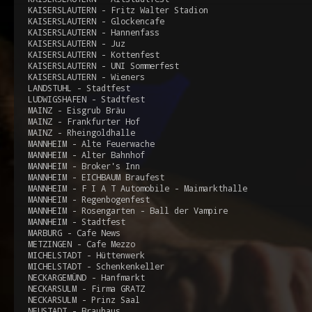
KAISERSLAUTERN - Fritz Walter Stadion
KAISERSLAUTERN - Glockencafe
KAISERSLAUTERN - Hannenfass
KAISERSLAUTERN - Juz
KAISERSLAUTERN - Kottenfest
KAISERSLAUTERN - UNI Sommerfest
KAISERSLAUTERN - Wieners
LANDSTUHL - Stadtfest
LUDWIGSHAFEN - Stadtfest
MAINZ - Eisgrub Bräu
MAINZ - Frankfurter Hof
MAINZ - Rheingoldhalle
MANNHEIM - Alte Feuerwache
MANNHEIM - Alter Bahnhof
MANNHEIM - Broker's Inn
MANNHEIM - EICHBAUM Braufest
MANNHEIM - F I A T Automobile - Maimarkthalle
MANNHEIM - Regenbogenfest
MANNHEIM - Rosengarten - Ball der Vampire
MANNHEIM - Stadtfest
MARBURG - Cafe News
METZINGEN - Cafe Mezzo
MICHELSTADT - Hüttenwerk
MICHELSTADT - Schenkenkeller
NECKARGEMÜND - Hanfmarkt
NECKARSULM - Firma GRATZ
NECKARSULM - Prinz Saal
NEUSTADT - Brauhaus