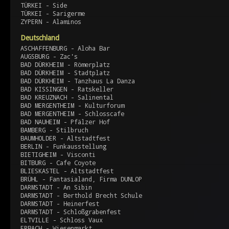
TÜRKEI - Side
TÜRKEI - Sarigerme
ZYPERN - Alaminos
Deutschland
ASCHAFFENBURG - Aloha Bar
AUGSBURG - Zac's
BAD DÜRKHEIM - Römerplatz
BAD DÜRKHEIM - Stadtplatz
BAD DÜRKHEIM - Tanzhaus La Danza
BAD KISSINGEN - Ratskeller
BAD KREUZNACH - Salinental
BAD MERGENTHEIM - Kulturforum
BAD MERGENTHEIM - Schlosscafe
BAD NAUHEIM - Pfälzer Hof
BAMBERG - Stilbruch
BAUMHOLDER - Altstadtfest
BERLIN - Funkausstellung
BIETIGHEIM - Visconti
BITBURG - Cafe Coyote
BLIESKASTEL - Altstadtfest
BRÜHL - Fantasialand, Firma DUNLOP
DARMSTADT - An Sibin
DARMSTADT - Berthold Brecht Schule
DARMSTADT - Heinerfest
DARMSTADT - Schloßgrabenfest
ELTVILLE - Schloss Vaux
ERBACH - Wiesenmarkt